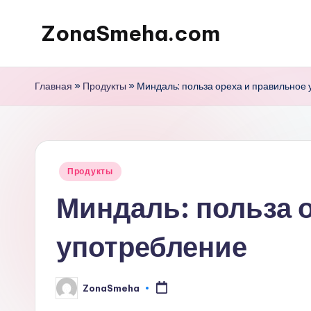
ZonaSmeha.com
Перейти
к
Диеты
содержимому
и
Главная
»
Продукты
»
Миндаль: польза ореха и правильное
Правильное
питание
Опубликовано
Продукты
в
Миндаль: польза 
употребление
ZonaSmeha
Запись
от