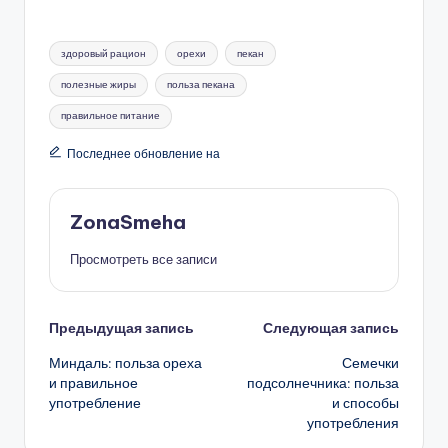
Метки:
здоровый рацион
орехи
пекан
полезные жиры
польза пекана
правильное питание
Последнее обновление на
ZonaSmeha
Просмотреть все записи
Навигация
Предыдущая запись
Следующая запись
Миндаль: польза ореха
Семечки
записи
и правильное
подсолнечника: польза
употребление
и способы
употребления