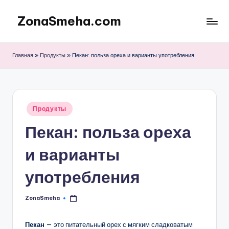
ZonaSmeha.com
Перейти
к
Диеты
содержимому
и
Главная
»
Продукты
»
Пекан: польза ореха и варианты употребления
Правильное
питание
Опубликовано
Продукты
в
Пекан: польза ореха
и варианты
употребления
ZonaSmeha
Запись
от
Пекан
— это питательный орех с мягким сладковатым