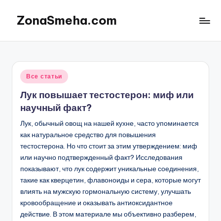
ZonaSmeha.com
Перейти
к
Диеты
содержимому
и
Правильное
питание
Опубликовано
Все статьи
в
Лук повышает тестостерон: миф или
научный факт?
Лук, обычный овощ на нашей кухне, часто упоминается
как натуральное средство для повышения
тестостерона. Но что стоит за этим утверждением: миф
или научно подтвержденный факт? Исследования
показывают, что лук содержит уникальные соединения,
такие как кверцетин, флавоноиды и сера, которые могут
влиять на мужскую гормональную систему, улучшать
кровообращение и оказывать антиоксидантное
действие. В этом материале мы объективно разберем,