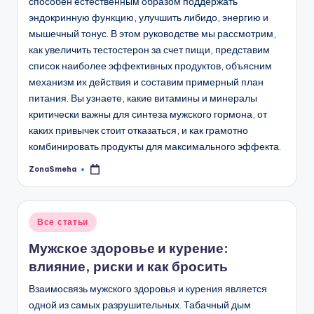
способен естественным образом поддержать
эндокринную функцию, улучшить либидо, энергию и
мышечный тонус. В этом руководстве мы рассмотрим,
как увеличить тестостерон за счет пищи, представим
список наиболее эффективных продуктов, объясним
механизм их действия и составим примерный план
питания. Вы узнаете, какие витамины и минералы
критически важны для синтеза мужского гормона, от
каких привычек стоит отказаться, и как грамотно
комбинировать продукты для максимального эффекта.
ZonaSmeha
Запись
от
Опубликовано
Все статьи
в
Мужское здоровье и курение:
влияние, риски и как бросить
Взаимосвязь мужского здоровья и курения является
одной из самых разрушительных. Табачный дым