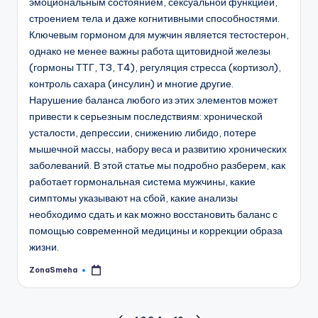
эмоциональным состоянием, сексуальной функцией,
строением тела и даже когнитивными способностями.
Ключевым гормоном для мужчин является тестостерон,
однако не менее важны работа щитовидной железы
(гормоны ТТГ, Т3, Т4), регуляция стресса (кортизол),
контроль сахара (инсулин) и многие другие.
Нарушение баланса любого из этих элементов может
привести к серьезным последствиям: хронической
усталости, депрессии, снижению либидо, потере
мышечной массы, набору веса и развитию хронических
заболеваний. В этой статье мы подробно разберем, как
работает гормональная система мужчины, какие
симптомы указывают на сбой, какие анализы
необходимо сдать и как можно восстановить баланс с
помощью современной медицины и коррекции образа
жизни.
ZonaSmeha
Запись
от