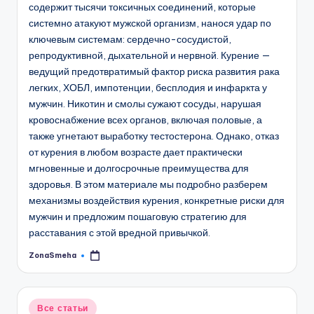
содержит тысячи токсичных соединений, которые
системно атакуют мужской организм, нанося удар по
ключевым системам: сердечно-сосудистой,
репродуктивной, дыхательной и нервной. Курение —
ведущий предотвратимый фактор риска развития рака
легких, ХОБЛ, импотенции, бесплодия и инфаркта у
мужчин. Никотин и смолы сужают сосуды, нарушая
кровоснабжение всех органов, включая половые, а
также угнетают выработку тестостерона. Однако, отказ
от курения в любом возрасте дает практически
мгновенные и долгосрочные преимущества для
здоровья. В этом материале мы подробно разберем
механизмы воздействия курения, конкретные риски для
мужчин и предложим пошаговую стратегию для
расставания с этой вредной привычкой.
ZonaSmeha
Запись
от
Опубликовано
Все статьи