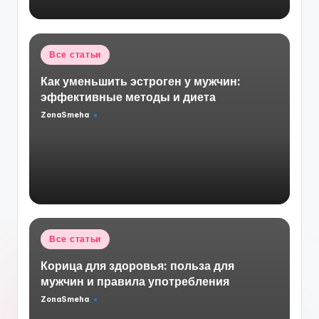
Опубликовано
Все статьи
в
Как уменьшить эстроген у мужчин:
эффективные методы и диета
ZonaSmeha
Запись
от
Опубликовано
Все статьи
в
Корица для здоровья: польза для
мужчин и правила употребления
ZonaSmeha
Запись
от