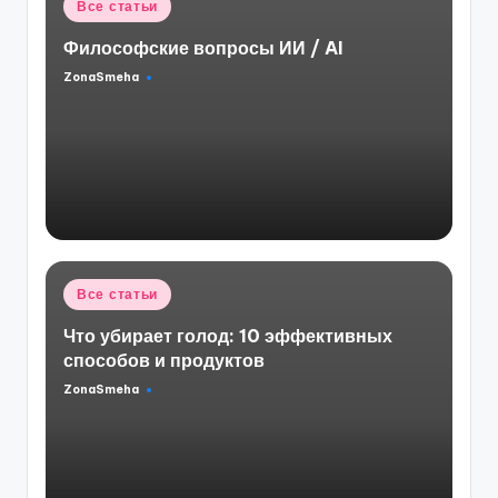
Опубликовано
Все статьи
в
Философские вопросы ИИ / AI
ZonaSmeha
Запись
от
Опубликовано
Все статьи
в
Что убирает голод: 10 эффективных
способов и продуктов
ZonaSmeha
Запись
от