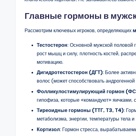
Главные гормоны в мужск
Рассмотрим ключевых игроков, определяющих
м
Тестостерон
: Основной мужской половой г
рост мышц и силу, плотность костей, расп
мотивацию.
Дигидротестостерон (ДГТ)
: Более актив
волос (может способствовать андрогенной
Фолликулостимулирующий гормон (ФСГ
гипофиза, которые «командуют» яичками, 
Тиреоидные гормоны (ТТГ, Т3, Т4)
: Го
метаболизма, энергии, температуры тела и
Кортизол
: Гормон стресса, вырабатываем