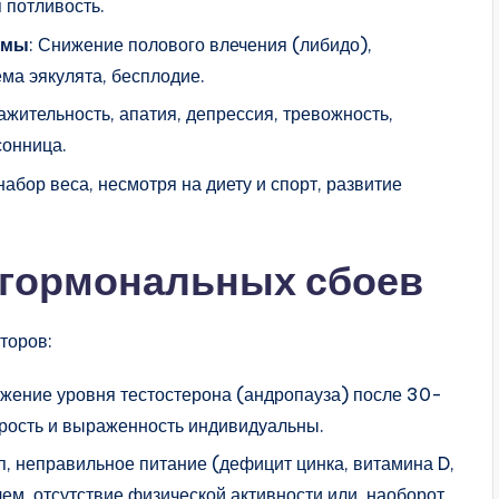
 потливость.
омы
: Снижение полового влечения (либидо),
ма эякулята, бесплодие.
ажительность, апатия, депрессия, тревожность,
сонница.
набор веса, несмотря на диету и спорт, развитие
гормональных сбоев
торов:
ижение уровня тестостерона (андропауза) после 30-
орость и выраженность индивидуальны.
п, неправильное питание (дефицит цинка, витамина D,
ем, отсутствие физической активности или, наоборот,