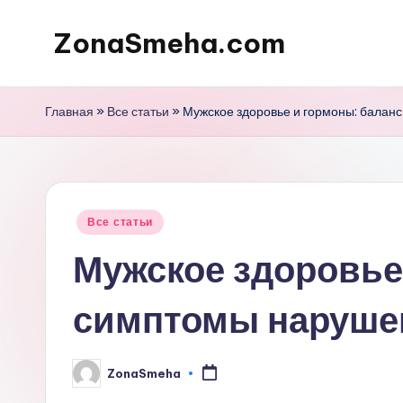
ZonaSmeha.com
Перейти
к
Диеты
содержимому
и
Главная
»
Все статьи
»
Мужское здоровье и гормоны: балан
Правильное
питание
Опубликовано
Все статьи
в
Мужское здоровье
симптомы наруше
ZonaSmeha
Запись
от