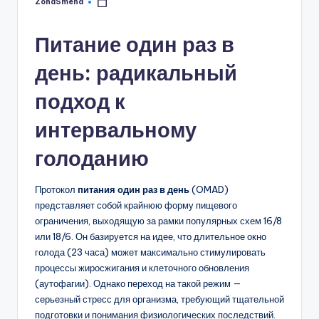
ZonaSmeha
Запись
от
Питание один раз в
день: радикальный
подход к
интервальному
голоданию
Протокол
питания один раз в день
(OMAD)
представляет собой крайнюю форму пищевого
ограничения, выходящую за рамки популярных схем 16/8
или 18/6. Он базируется на идее, что длительное окно
голода (23 часа) может максимально стимулировать
процессы жиросжигания и клеточного обновления
(аутофагии). Однако переход на такой режим —
серьезный стресс для организма, требующий тщательной
подготовки и понимания физиологических последствий.