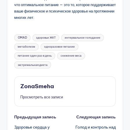
что оптимальное питание — это то, которое поддерживает
ваше физическое и психическое здоровье на протяжении
многих лет.
Метки:
OMAD
здоровье ЖКТ
интервальное голодание
метаболизм
одноразовое питание
питание один раз в день
снижение веса
экстремальная диета
ZonaSmeha
Просмотреть все записи
Навигация
Предыдущая запись
Следующая запись
Здоровье сердца у
Голод и контроль над