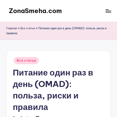
ZonaSmeha.com
Перейти
к
Диеты
содержимому
и
Главная
»
Все статьи
»
Питание один раз в день (OMAD): польза, риски и
Правильное
правила
питание
Опубликовано
Все статьи
в
Питание один раз в
день (OMAD):
польза, риски и
правила