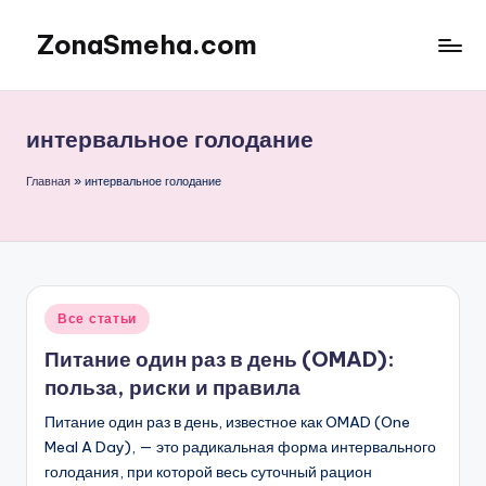
ZonaSmeha.com
Перейти
к
Диеты
содержимому
и
Правильное
интервальное голодание
питание
Главная
»
интервальное голодание
Опубликовано
Все статьи
в
Питание один раз в день (OMAD):
польза, риски и правила
Питание один раз в день, известное как OMAD (One
Meal A Day), — это радикальная форма интервального
голодания, при которой весь суточный рацион