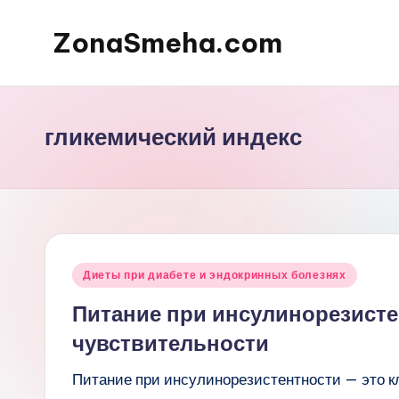
ZonaSmeha.com
Перейти
к
Диеты
содержимому
и
Правильное
гликемический индекс
питание
Опубликовано
Диеты при диабете и эндокринных болезнях
в
Питание при инсулинорезисте
чувствительности
Питание при инсулинорезистентности — это к