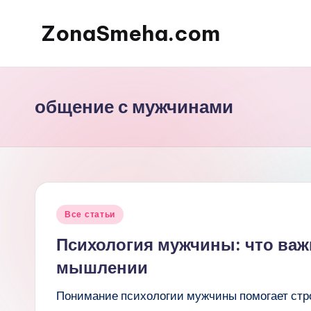
ZonaSmeha.com
Перейти
к
Диеты
содержимому
и
Правильное
общение с мужчинами
питание
Опубликовано
Все статьи
в
Психология мужчины: что важ
мышлении
Понимание психологии мужчины помогает стро