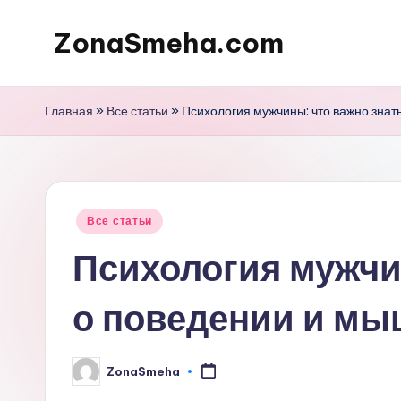
ZonaSmeha.com
Перейти
к
Диеты
содержимому
и
Главная
»
Все статьи
»
Психология мужчины: что важно знат
Правильное
питание
Опубликовано
Все статьи
в
Психология мужчи
о поведении и м
ZonaSmeha
Запись
от