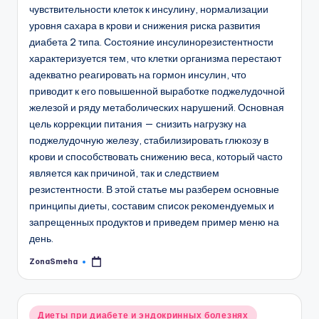
чувствительности клеток к инсулину, нормализации
уровня сахара в крови и снижения риска развития
диабета 2 типа. Состояние инсулинорезистентности
характеризуется тем, что клетки организма перестают
адекватно реагировать на гормон инсулин, что
приводит к его повышенной выработке поджелудочной
железой и ряду метаболических нарушений. Основная
цель коррекции питания — снизить нагрузку на
поджелудочную железу, стабилизировать глюкозу в
крови и способствовать снижению веса, который часто
является как причиной, так и следствием
резистентности. В этой статье мы разберем основные
принципы диеты, составим список рекомендуемых и
запрещенных продуктов и приведем пример меню на
день.
ZonaSmeha
Запись
от
Опубликовано
Диеты при диабете и эндокринных болезнях