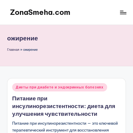
ZonaSmeha.com
Перейти
к
Диеты
содержимому
и
Правильное
ожирение
питание
Главная
»
ожирение
Опубликовано
Диеты при диабете и эндокринных болезнях
в
Питание при
инсулинорезистентности: диета для
улучшения чувствительности
Питание при инсулинорезистентности — это ключевой
терапевтический инструмент для восстановления