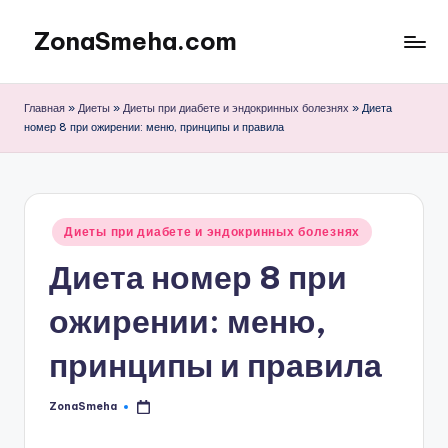
ZonaSmeha.com
Перейти
к
Диеты
содержимому
и
Главная
»
Диеты
»
Диеты при диабете и эндокринных болезнях
»
Диета
Правильное
номер 8 при ожирении: меню, принципы и правила
питание
Опубликовано
Диеты при диабете и эндокринных болезнях
в
Диета номер 8 при
ожирении: меню,
принципы и правила
ZonaSmeha
Запись
от