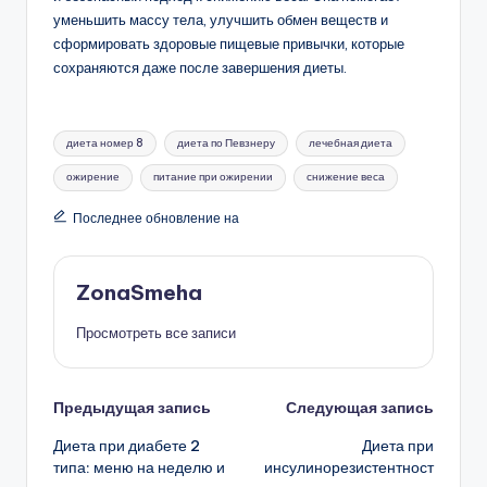
уменьшить массу тела, улучшить обмен веществ и
сформировать здоровые пищевые привычки, которые
сохраняются даже после завершения диеты.
Метки:
диета номер 8
диета по Певзнеру
лечебная диета
ожирение
питание при ожирении
снижение веса
Последнее обновление на
ZonaSmeha
Просмотреть все записи
Навигация
Предыдущая запись
Следующая запись
Диета при диабете 2
Диета при
записи
типа: меню на неделю и
инсулинорезистентност