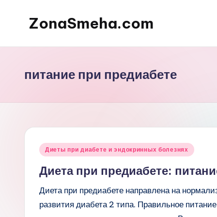
ZonaSmeha.com
Перейти
к
Диеты
содержимому
и
Правильное
питание при предиабете
питание
Опубликовано
Диеты при диабете и эндокринных болезнях
в
Диета при предиабете: питани
Диета при предиабете направлена на нормализ
развития диабета 2 типа. Правильное питание