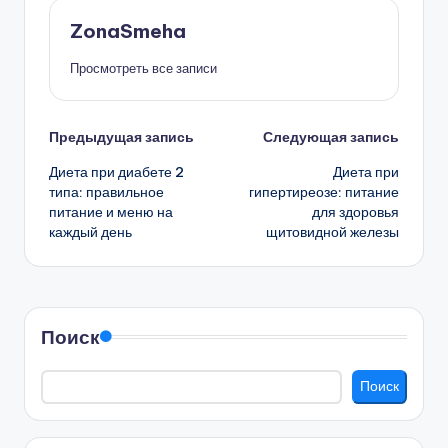
ZonaSmeha
Просмотреть все записи
Навигация
Предыдущая запись
Следующая запись
Диета при диабете 2
Диета при
записи
типа: правильное
гипертиреозе: питание
питание и меню на
для здоровья
каждый день
щитовидной железы
Поиск
Поиск