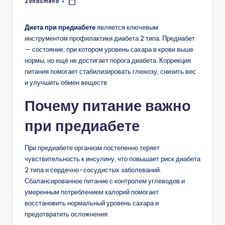
ZonaSmeha
Запись
от
Диета при предиабете
является ключевым
инструментом профилактики диабета 2 типа. Предиабет
— состояние, при котором уровень сахара в крови выше
нормы, но ещё не достигает порога диабета. Коррекция
питания помогает стабилизировать глюкозу, снизить вес
и улучшить обмен веществ.
Почему питание важно
при предиабете
При предиабете организм постепенно теряет
чувствительность к инсулину, что повышает риск диабета
2 типа и сердечно-сосудистых заболеваний.
Сбалансированное питание с контролем углеводов и
умеренным потреблением калорий помогает
восстановить нормальный уровень сахара и
предотвратить осложнения.