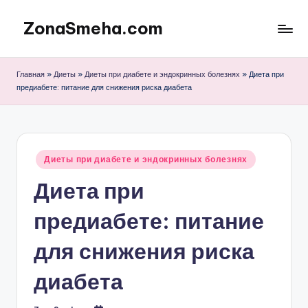
ZonaSmeha.com
Перейти
к
Диеты
содержимому
и
Главная
»
Диеты
»
Диеты при диабете и эндокринных болезнях
»
Диета при
Правильное
предиабете: питание для снижения риска диабета
питание
Опубликовано
Диеты при диабете и эндокринных болезнях
в
Диета при
предиабете: питание
для снижения риска
диабета