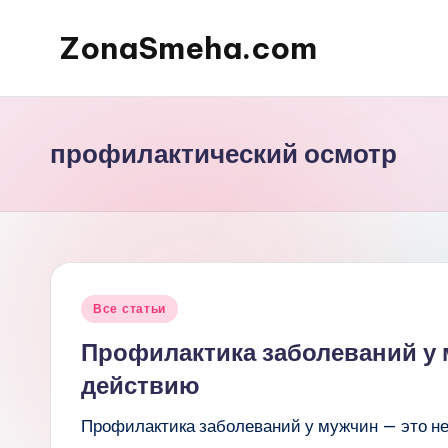
ZonaSmeha.com
Перейти
к
Диеты
содержимому
и
Правильное
профилактический осмотр
питание
Опубликовано
Все статьи
в
Профилактика заболеваний у 
действию
Профилактика заболеваний у мужчин — это не