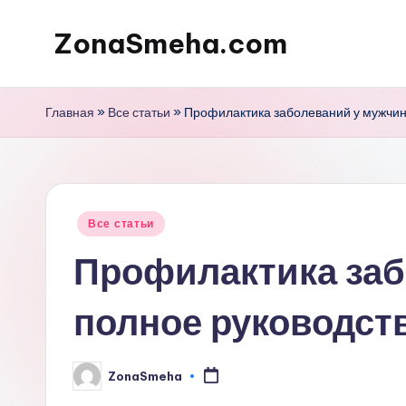
ZonaSmeha.com
Перейти
к
Диеты
содержимому
и
Главная
»
Все статьи
»
Профилактика заболеваний у мужчин:
Правильное
питание
Опубликовано
Все статьи
в
Профилактика заб
полное руководст
ZonaSmeha
Запись
от