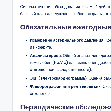
Систематические обследования — самый действ
базовый план для мужчины любого возраста, кот
Обязательные ежегодные
Измерение артериального давления
: К
и инфаркта.
Анализы крови
: Общий анализ, липидогр
гемоглобин (HbA1c) для выявления диабет
отягощенной наследственности).
ЭКГ (электрокардиограмма)
: Оценка раб
Флюорография или рентген легких
: Скр
онкологию.
Периодические обследова