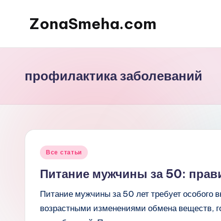
ZonaSmeha.com
Перейти
к
Диеты
содержимому
и
Правильное
профилактика заболеваний
питание
Опубликовано
Все статьи
в
Питание мужчины за 50: прав
Питание мужчины за 50 лет требует особого в
возрастными изменениями обмена веществ, г