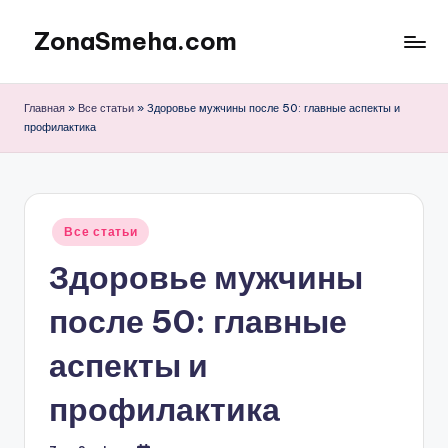
ZonaSmeha.com
Перейти
к
Диеты
содержимому
и
Главная
»
Все статьи
»
Здоровье мужчины после 50: главные аспекты и
Правильное
профилактика
питание
Опубликовано
Все статьи
в
Здоровье мужчины
после 50: главные
аспекты и
профилактика