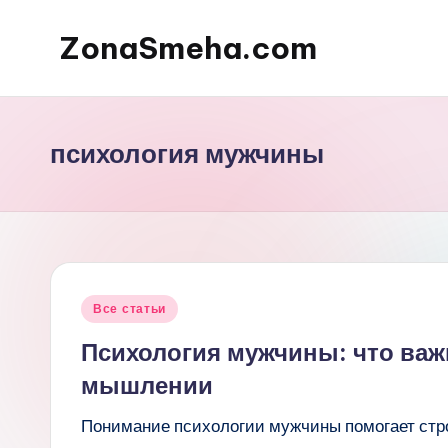
ZonaSmeha.com
Перейти
к
Диеты
содержимому
и
Правильное
психология мужчины
питание
Опубликовано
Все статьи
в
Психология мужчины: что важ
мышлении
Понимание психологии мужчины помогает стро