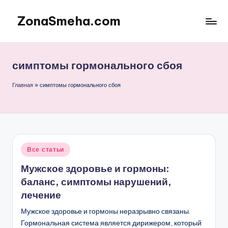
ZonaSmeha.com
Перейти
к
Диеты
содержимому
и
Правильное
симптомы гормонального сбоя
питание
Главная
»
симптомы гормонального сбоя
Опубликовано
Все статьи
в
Мужское здоровье и гормоны:
баланс, симптомы нарушений,
лечение
Мужское здоровье и гормоны неразрывно связаны.
Гормональная система является дирижером, который