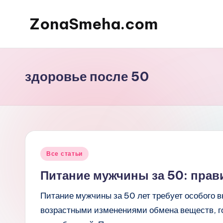
ZonaSmeha.com
Перейти
к
Диеты
содержимому
и
Правильное
здоровье после 50
питание
Опубликовано
Все статьи
в
Питание мужчины за 50: прав
Питание мужчины за 50 лет требует особого в
возрастными изменениями обмена веществ, г