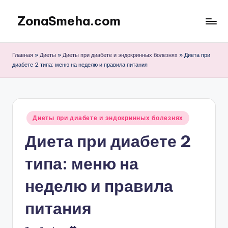
ZonaSmeha.com
Перейти
к
Диеты
содержимому
и
Главная
»
Диеты
»
Диеты при диабете и эндокринных болезнях
»
Диета при
Правильное
диабете 2 типа: меню на неделю и правила питания
питание
Опубликовано
Диеты при диабете и эндокринных болезнях
в
Диета при диабете 2
типа: меню на
неделю и правила
питания