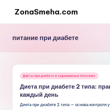
ZonaSmeha.com
Перейти
к
Диеты
содержимому
и
Правильное
питание при диабете
питание
Опубликовано
Диеты при диабете и эндокринных болезнях
в
Диета при диабете 2 типа: пр
каждый день
Диета при диабете 2 типа — основа контроля 