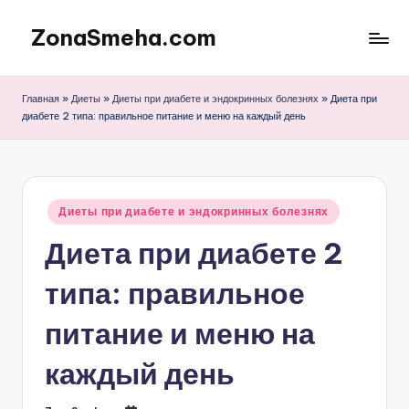
ZonaSmeha.com
Перейти
к
Диеты
содержимому
и
Главная
»
Диеты
»
Диеты при диабете и эндокринных болезнях
»
Диета при
Правильное
диабете 2 типа: правильное питание и меню на каждый день
питание
Опубликовано
Диеты при диабете и эндокринных болезнях
в
Диета при диабете 2
типа: правильное
питание и меню на
каждый день