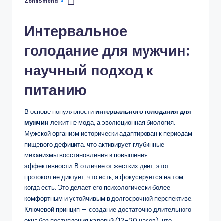
ZonaSmeha
Запись
от
Интервальное
голодание для мужчин:
научный подход к
питанию
В основе популярности
интервального голодания для
мужчин
лежит не мода, а эволюционная биология.
Мужской организм исторически адаптирован к периодам
пищевого дефицита, что активирует глубинные
механизмы восстановления и повышения
эффективности. В отличие от жестких диет, этот
протокол не диктует, что есть, а фокусируется на том,
когда есть. Это делает его психологически более
комфортным и устойчивым в долгосрочной перспективе.
Ключевой принцип — создание достаточно длительного
окна без поступления калорий (12-20 часов), что