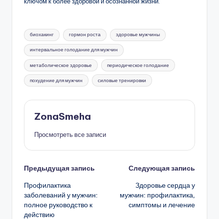
ключом к более здоровой и осознанной жизни.
Метки:
биохакинг
гормон роста
здоровье мужчины
интервальное голодание для мужчин
метаболическое здоровье
периодическое голодание
похудение для мужчин
силовые тренировки
ZonaSmeha
Просмотреть все записи
Навигация
Предыдущая запись
Следующая запись
Профилактика
Здоровье сердца у
записи
заболеваний у мужчин:
мужчин: профилактика,
полное руководство к
симптомы и лечение
действию