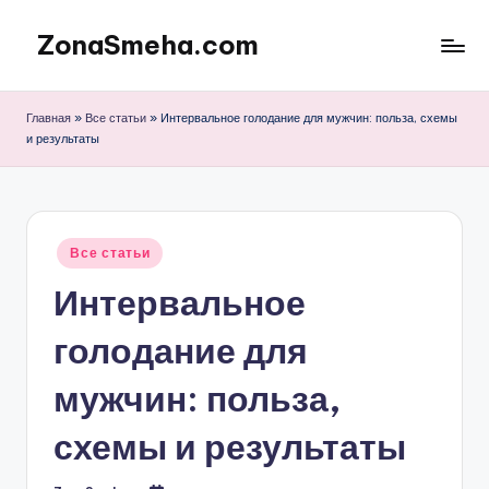
ZonaSmeha.com
Перейти
к
Диеты
содержимому
и
Главная
»
Все статьи
»
Интервальное голодание для мужчин: польза, схемы
Правильное
и результаты
питание
Опубликовано
Все статьи
в
Интервальное
голодание для
мужчин: польза,
схемы и результаты