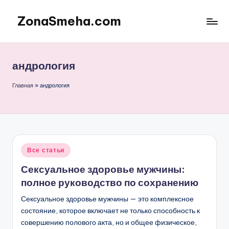
ZonaSmeha.com
Перейти
к
Диеты
содержимому
и
Правильное
андрология
питание
Главная
»
андрология
Опубликовано
Все статьи
в
Сексуальное здоровье мужчины:
полное руководство по сохранению
Сексуальное здоровье мужчины — это комплексное
состояние, которое включает не только способность к
совершению полового акта, но и общее физическое,